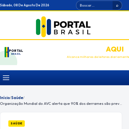
Ir
Buscar
Sábado, 08 De Agosto De 2026
⌕
para
o
conteúdo
ANUNCIE
AQUI
PORTAL
BRASIL
Alcance milhares de leitores diariament
Menu
Início
/
Saúde
/
Organização Mundial do AVC alerta que 90% dos derrames são preveníveis
SAÚDE