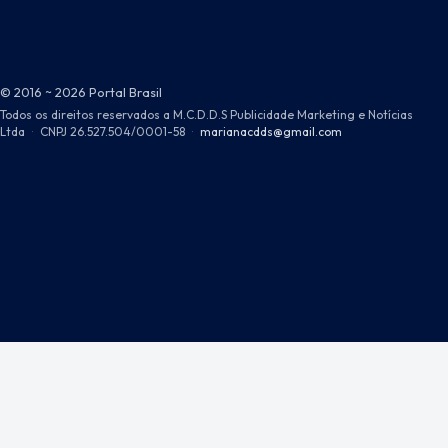
© 2016 ~ 2026 Portal Brasil
Todos os direitos reservados a M.C.D.D.S Publicidade Marketing e Notícias
Ltda
·
CNPJ 26.527.504/0001-58
·
marianacdds@gmail.com