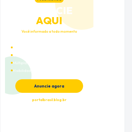
ANUNCIE
AQUI
Você informado a todo momento
Alto tráfego qualificado
Cobertura nacional
Múltiplas categorias
Visibilidade premium
Anuncie agora
portalbrasil.blog.br