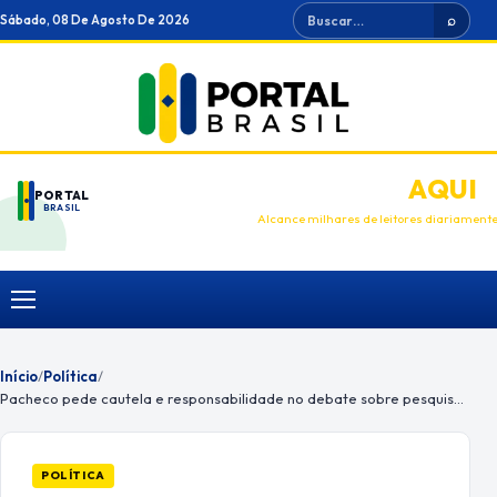
Ir
Buscar
Sábado, 08 De Agosto De 2026
⌕
para
o
conteúdo
ANUNCIE
AQUI
PORTAL
BRASIL
Alcance milhares de leitores diariament
Menu
Início
/
Política
/
Pacheco pede cautela e responsabilidade no debate sobre pesquisas eleitorais
POLÍTICA