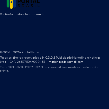
Você informado a todo momento
© 2016 ~ 2026 Portal Brasil
Todos os direitos reservados a M.C.D.D.S Publicidade Marketing e Notícias
Ltda
·
CNPJ 26.527.504/0001-58
·
marianacdds@gmail.com
Tema EXCLUSIVO - PORTAL BRASIL — uso permitido somente com autorização
prévia.