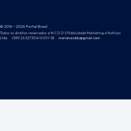
© 2016 ~ 2026 Portal Brasil
Todos os direitos reservados a M.C.D.D.S Publicidade Marketing e Notícias
Ltda
·
CNPJ 26.527.504/0001-58
·
marianacdds@gmail.com