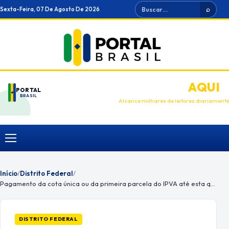
Ir
Buscar
Sexta-Feira, 07 De Agosto De 2026
⌕
para
o
conteúdo
ANUNCIE
AQUI
PORTAL
BRASIL
Alcance milhares de leitores diariament
Menu
Início
/
Distrito Federal
/
Pagamento da cota única ou da primeira parcela do IPVA até esta quinta
DISTRITO FEDERAL