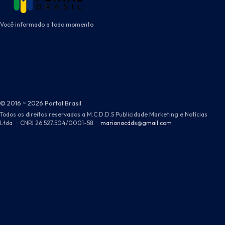
Você informado a todo momento
© 2016 ~ 2026 Portal Brasil
Todos os direitos reservados a M.C.D.D.S Publicidade Marketing e Notícias
Ltda
·
CNPJ 26.527.504/0001-58
·
marianacdds@gmail.com