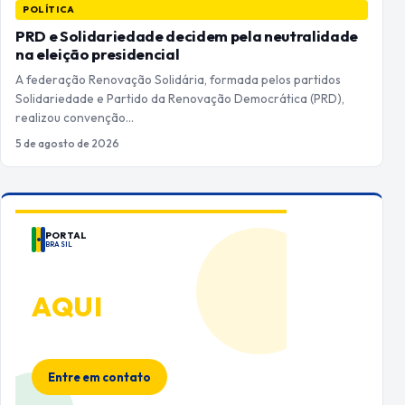
POLÍTICA
PRD e Solidariedade decidem pela neutralidade
na eleição presidencial
A federação Renovação Solidária, formada pelos partidos
Solidariedade e Partido da Renovação Democrática (PRD),
realizou convenção…
5 de agosto de 2026
PORTAL
BRASIL
ANUNCIE
AQUI
Espaço premium para sua marca
no Portal Brasil
Entre em contato