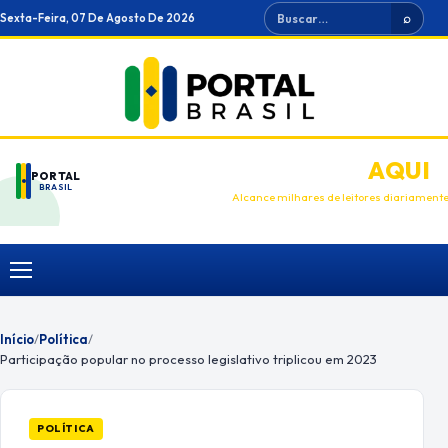
Ir
Buscar
Sexta-Feira, 07 De Agosto De 2026
⌕
para
o
conteúdo
ANUNCIE
AQUI
PORTAL
BRASIL
Alcance milhares de leitores diariament
Menu
Início
/
Política
/
Participação popular no processo legislativo triplicou em 2023
POLÍTICA