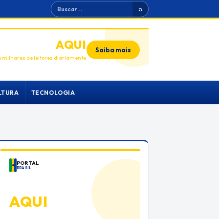
Buscar
⌕
ANUNCIE
AQUI
Saiba mais
 milhares de leitores diariamente
LTURA
TECNOLOGIA
PORTAL
BRASIL
ANUNCIE
AQUI
Espaço premium para sua marca