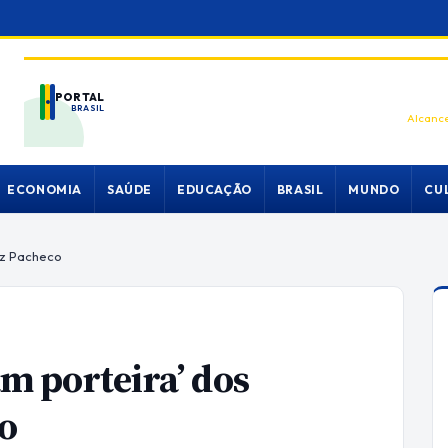
PORTAL
BRASIL
Alcance
ECONOMIA
SAÚDE
EDUCAÇÃO
BRASIL
MUNDO
CU
diz Pacheco
am porteira’ dos
co