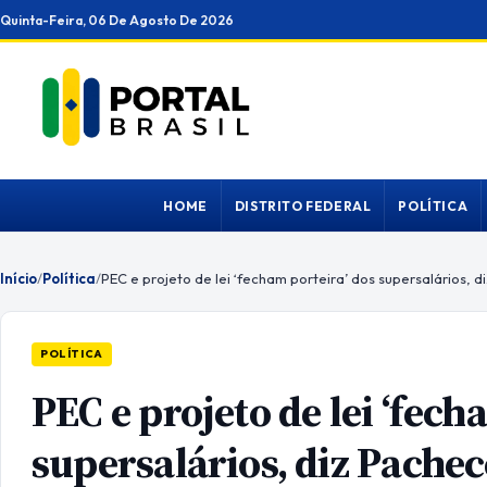
Ir
Quinta-Feira, 06 De Agosto De 2026
para
o
conteúdo
HOME
DISTRITO FEDERAL
POLÍTICA
Início
/
Política
/
PEC e projeto de lei ‘fecham porteira’ dos supersalários, 
POLÍTICA
PEC e projeto de lei ‘fech
supersalários, diz Pache