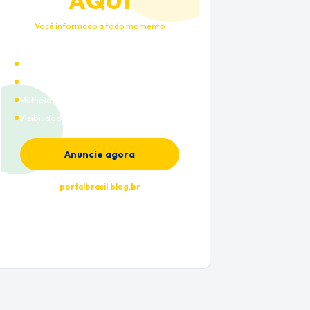
AQUI
Você informado a todo momento
Alto tráfego qualificado
Cobertura nacional
Múltiplas categorias
Visibilidade premium
Anuncie agora
portalbrasil.blog.br