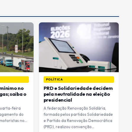
POLÍTICA
 mínimo no
PRD e Solidariedade decidem
gas; saiba o
pela neutralidade na eleição
presidencial
uarta-feira
A federação Renovação Solidária,
 pagamento do
formada pelos partidos Solidariedade
 motoristas no…
e Partido da Renovação Democrática
(PRD), realizou convenção…