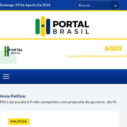
Ir
Buscar
Domingo, 09 De Agosto De 2026
⌕
para
o
conteúdo
ANUNCIE
AQUI
PORTAL
BRASIL
Alcance milhares de leitores diariament
Menu
Início
/
Política
/
PECs da escala 6×1 não competem com proposta do governo, diz Marinho
POLÍTICA