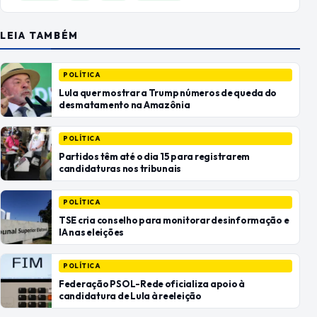
LEIA TAMBÉM
POLÍTICA
Lula quer mostrar a Trump números de queda do
desmatamento na Amazônia
POLÍTICA
Partidos têm até o dia 15 para registrarem
candidaturas nos tribunais
POLÍTICA
TSE cria conselho para monitorar desinformação e
IA nas eleições
POLÍTICA
Federação PSOL-Rede oficializa apoio à
candidatura de Lula à reeleição