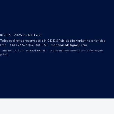
© 2016 ~ 2026 Portal Brasil
Todos os direitos reservados a M.C.D.D.S Publicidade Marketing e Notícias
Ltda
·
CNPJ 26.527.504/0001-58
·
marianacdds@gmail.com
Tema EXCLUSIVO - PORTAL BRASIL — uso permitido somente com autorização
prévia.