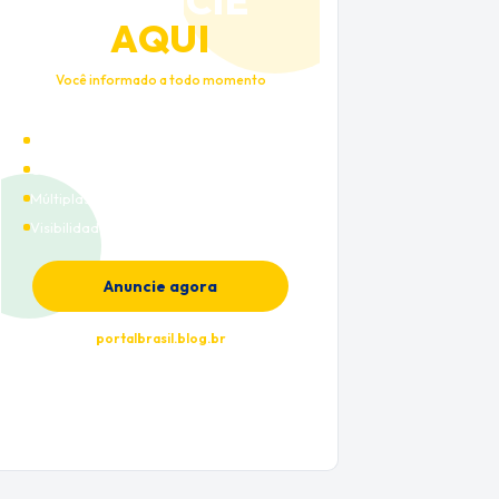
ANUNCIE
AQUI
Você informado a todo momento
Alto tráfego qualificado
Cobertura nacional
Múltiplas categorias
Visibilidade premium
Anuncie agora
portalbrasil.blog.br