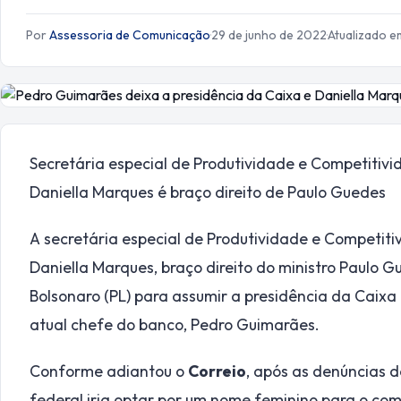
Por
Assessoria de Comunicação
·
29 de junho de 2022
·
Atualizado e
Secretária especial de Produtividade e Competitivi
Daniella Marques é braço direito de Paulo Guedes
A secretária especial de Produtividade e Competiti
Daniella Marques, braço direito do ministro Paulo G
Bolsonaro (PL) para assumir a presidência da Caix
atual chefe do banco, Pedro Guimarães.
Conforme adiantou o
Correio
, após as denúncias 
federal iria optar por um nome feminino para o co