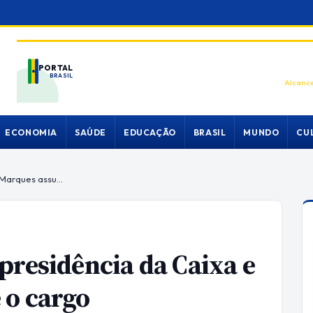
PORTAL
BRASIL
Alcance
ECONOMIA
SAÚDE
EDUCAÇÃO
BRASIL
MUNDO
CU
Pedro Guimarães deixa a presidência da Caixa e Daniella Marques assume o cargo
presidência da Caixa e
 o cargo