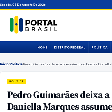
Ir
Sábado, 08 De Agosto De 2026
para
o
conteúdo
HOME
DISTRITO FEDERAL
POLÍTICA
Início
/
Política
/
POLÍTICA
Pedro Guimarães deixa a 
Daniella Marques assume