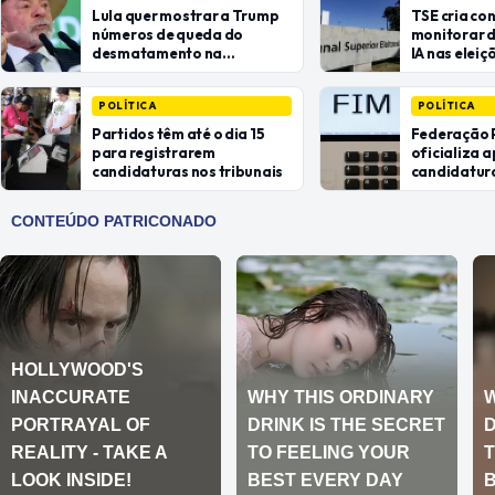
Lula quer mostrar a Trump
TSE cria co
números de queda do
monitorar 
desmatamento na
IA nas eleiç
Amazônia
POLÍTICA
POLÍTICA
Partidos têm até o dia 15
Federação
para registrarem
oficializa a
candidaturas nos tribunais
candidatura
reeleição