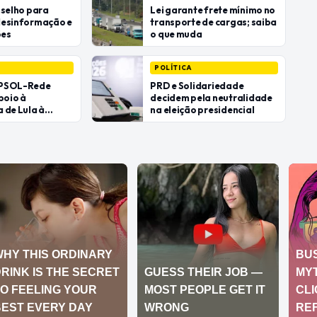
nselho para
Lei garante frete mínimo no
desinformação e
transporte de cargas; saiba
ões
o que muda
POLÍTICA
 PSOL-Rede
PRD e Solidariedade
poio à
decidem pela neutralidade
 de Lula à
na eleição presidencial