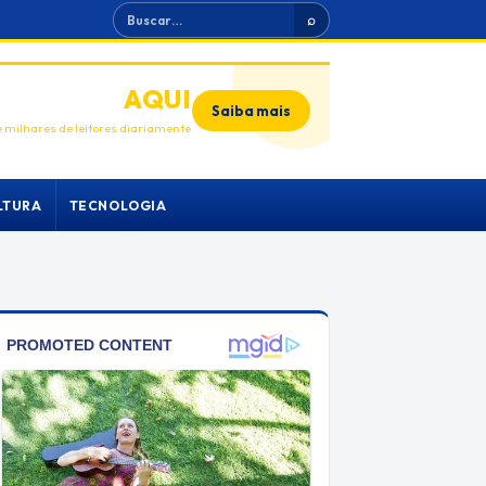
Buscar
⌕
ANUNCIE
AQUI
Saiba mais
 milhares de leitores diariamente
LTURA
TECNOLOGIA