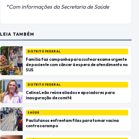
*Com informações da Secretaria de Saúde
LEIA TAMBÉM
DISTRITO FEDERAL
Família faz campanha para custear exame urgente
de paciente com câncer à espera de atendimento no
SUS
DISTRITO FEDERAL
Celina Leão reúne aliados e apoiadores para
inauguração de comitê
SAÚDE
Paulistanos enfrentam filas para tomar vacina
contra sarampo