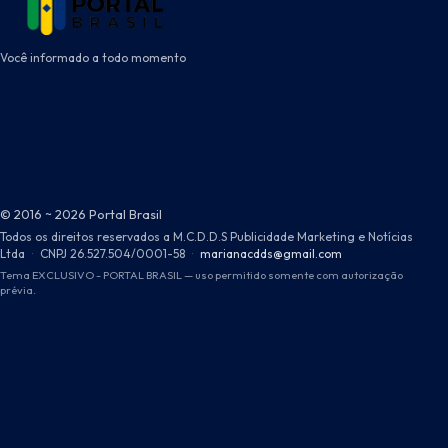
Você informado a todo momento
© 2016 ~ 2026 Portal Brasil
Todos os direitos reservados a M.C.D.D.S Publicidade Marketing e Notícias
Ltda
·
CNPJ 26.527.504/0001-58
·
marianacdds@gmail.com
Tema EXCLUSIVO - PORTAL BRASIL — uso permitido somente com autorização
prévia.