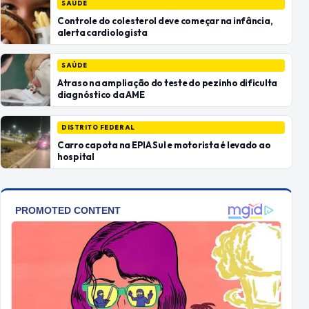
SAÚDE
Controle do colesterol deve começar na infância,
alerta cardiologista
SAÚDE
Atraso na ampliação do teste do pezinho dificulta
diagnóstico da AME
DISTRITO FEDERAL
Carro capota na EPIA Sul e motorista é levado ao
hospital