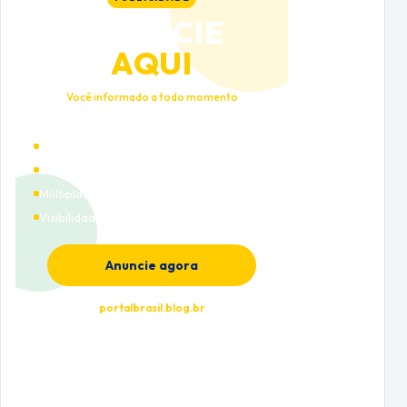
ANUNCIE
AQUI
Você informado a todo momento
Alto tráfego qualificado
Cobertura nacional
Múltiplas categorias
Visibilidade premium
Anuncie agora
portalbrasil.blog.br