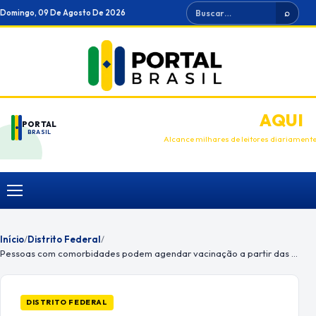
Ir
Buscar
Domingo, 09 De Agosto De 2026
⌕
para
o
conteúdo
ANUNCIE
AQUI
PORTAL
BRASIL
Alcance milhares de leitores diariament
Menu
Início
/
Distrito Federal
/
Pessoas com comorbidades podem agendar vacinação a partir das 9h
DISTRITO FEDERAL