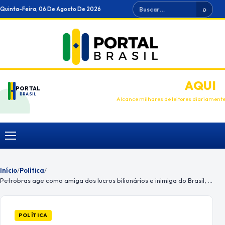
Ir
Buscar
Quinta-Feira, 06 De Agosto De 2026
⌕
para
o
conteúdo
ANUNCIE
AQUI
PORTAL
BRASIL
Alcance milhares de leitores diariament
Menu
Início
/
Política
/
Petrobras age como amiga dos lucros bilionários e inimiga do Brasil, diz Lira
POLÍTICA