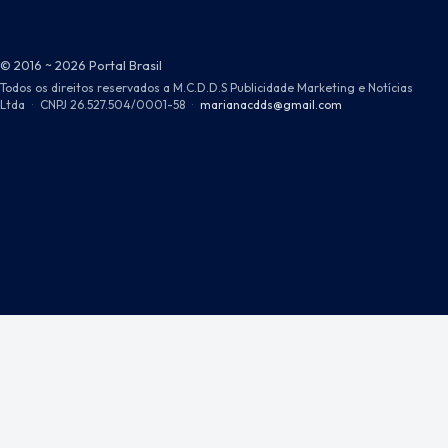
© 2016 ~ 2026 Portal Brasil
Todos os direitos reservados a M.C.D.D.S Publicidade Marketing e Notícias
Ltda
·
CNPJ 26.527.504/0001-58
·
marianacdds@gmail.com