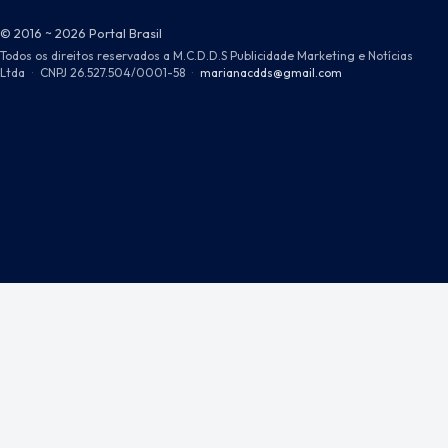
© 2016 ~ 2026 Portal Brasil
Todos os direitos reservados a M.C.D.D.S Publicidade Marketing e Notícias
Ltda
·
CNPJ 26.527.504/0001-58
·
marianacdds@gmail.com