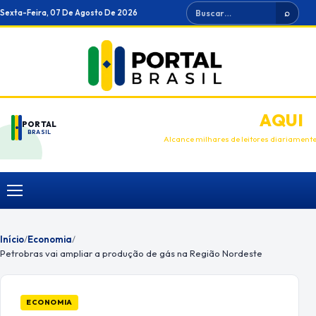
Ir
Buscar
Sexta-Feira, 07 De Agosto De 2026
⌕
para
o
conteúdo
ANUNCIE
AQUI
PORTAL
BRASIL
Alcance milhares de leitores diariament
Menu
Início
/
Economia
/
Petrobras vai ampliar a produção de gás na Região Nordeste
ECONOMIA