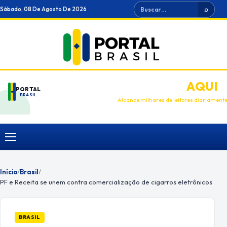
Ir
Buscar
Sábado, 08 De Agosto De 2026
⌕
para
o
conteúdo
ANUNCIE
AQUI
PORTAL
BRASIL
Alcance milhares de leitores diariament
Menu
Início
/
Brasil
/
PF e Receita se unem contra comercialização de cigarros eletrônicos
BRASIL