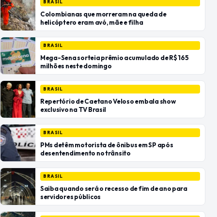
BRASIL
Colombianas que morreram na queda de
helicóptero eram avó, mãe e filha
BRASIL
Mega-Sena sorteia prêmio acumulado de R$ 165
milhões neste domingo
BRASIL
Repertório de Caetano Veloso embala show
exclusivo na TV Brasil
BRASIL
PMs detêm motorista de ônibus em SP após
desentendimento no trânsito
BRASIL
Saiba quando será o recesso de fim de ano para
servidores públicos