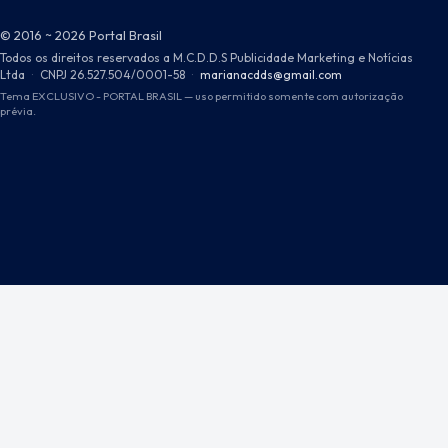
© 2016 ~ 2026 Portal Brasil
Todos os direitos reservados a M.C.D.D.S Publicidade Marketing e Notícias
Ltda
·
CNPJ 26.527.504/0001-58
·
marianacdds@gmail.com
Tema EXCLUSIVO - PORTAL BRASIL — uso permitido somente com autorização
prévia.