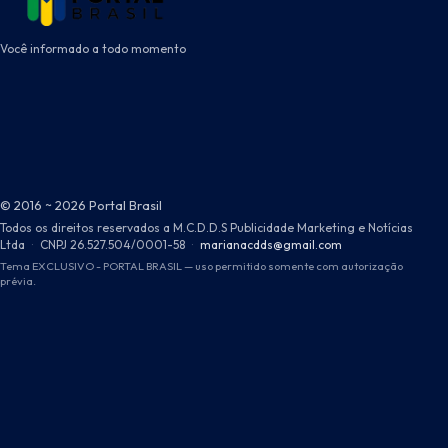
Você informado a todo momento
© 2016 ~ 2026 Portal Brasil
Todos os direitos reservados a M.C.D.D.S Publicidade Marketing e Notícias
Ltda
·
CNPJ 26.527.504/0001-58
·
marianacdds@gmail.com
Tema EXCLUSIVO - PORTAL BRASIL — uso permitido somente com autorização
prévia.