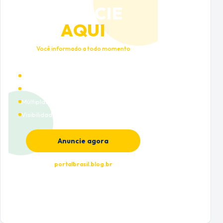
ANUNCIE
AQUI
Você informado a todo momento
Alto tráfego qualificado
Cobertura nacional
Múltiplas categorias
Visibilidade premium
Anuncie agora
portalbrasil.blog.br