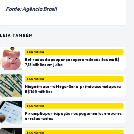
Fonte: Agência Brasil
LEIA TAMBÉM
ECONOMIA
Retiradas da poupança superam depósitos em R$
7,15 bilhões em julho
ECONOMIA
Ninguém acerta Mega-Sena; prêmio acumula para
R$ 165 milhões
ECONOMIA
Pix amplia participação nos pagamentos em bares
e restaurantes
ECONOMIA