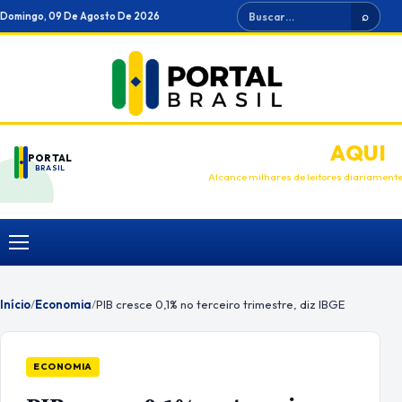
Ir
Buscar
Domingo, 09 De Agosto De 2026
⌕
para
o
conteúdo
ANUNCIE
AQUI
PORTAL
BRASIL
Alcance milhares de leitores diariament
Menu
Início
/
Economia
/
PIB cresce 0,1% no terceiro trimestre, diz IBGE
ECONOMIA