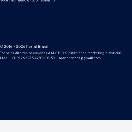
Você informado a todo momento
© 2016 ~ 2026 Portal Brasil
Todos os direitos reservados a M.C.D.D.S Publicidade Marketing e Notícias
Ltda
·
CNPJ 26.527.504/0001-58
·
marianacdds@gmail.com