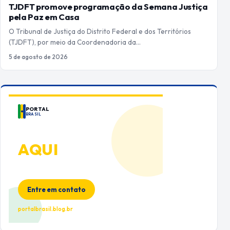
TJDFT promove programação da Semana Justiça
pela Paz em Casa
O Tribunal de Justiça do Distrito Federal e dos Territórios
(TJDFT), por meio da Coordenadoria da…
5 de agosto de 2026
PORTAL
BRASIL
ANUNCIE
AQUI
Espaço premium para sua marca
no Portal Brasil
Entre em contato
portalbrasil.blog.br