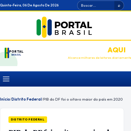
Ir
Buscar
Quinta-Feira, 06 De Agosto De 2026
⌕
para
o
conteúdo
ANUNCIE
AQUI
PORTAL
BRASIL
Alcance milhares de leitores diariament
Menu
Início
/
Distrito Federal
/
PIB do DF foi o oitavo maior do país em 2020
DISTRITO FEDERAL