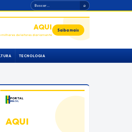
Buscar
⌕
ANUNCIE
AQUI
Saiba mais
 milhares de leitores diariamente
LTURA
TECNOLOGIA
PORTAL
BRASIL
ANUNCIE
AQUI
Espaço premium para sua marca