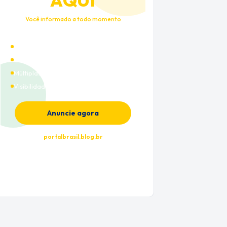
AQUI
Você informado a todo momento
Alto tráfego qualificado
Cobertura nacional
Múltiplas categorias
Visibilidade premium
Anuncie agora
portalbrasil.blog.br