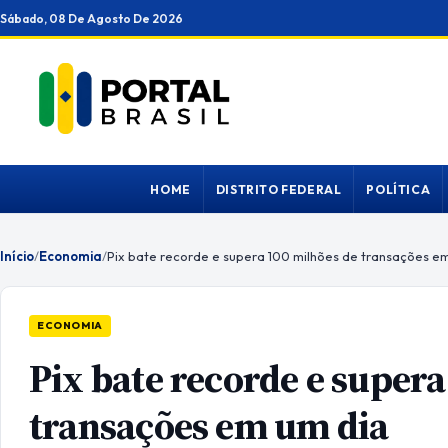
Ir
Sábado, 08 De Agosto De 2026
para
o
conteúdo
HOME
DISTRITO FEDERAL
POLÍTICA
Início
/
Economia
/
Pix bate recorde e supera 100 milhões de transações e
ECONOMIA
Pix bate recorde e super
transações em um dia