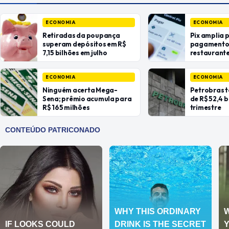
ECONOMIA
ECONOMIA
Retiradas da poupança
Pix amplia 
superam depósitos em R$
pagamentos
7,15 bilhões em julho
restaurant
ECONOMIA
ECONOMIA
Ninguém acerta Mega-
Petrobras t
Sena; prêmio acumula para
de R$ 52,4 
R$ 165 milhões
trimestre