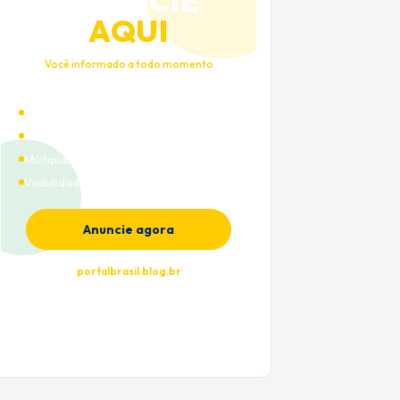
ANUNCIE
AQUI
Você informado a todo momento
Alto tráfego qualificado
Cobertura nacional
Múltiplas categorias
Visibilidade premium
Anuncie agora
portalbrasil.blog.br