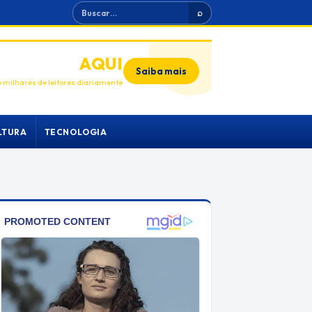
Buscar
⌕
ANUNCIE
AQUI
Saiba mais
 milhares de leitores diariamente
LTURA
TECNOLOGIA