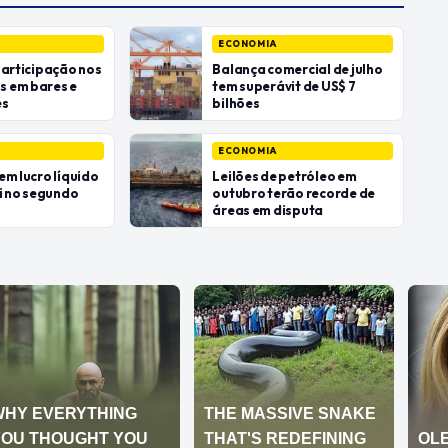
ECONOMIA
participação nos
Balança comercial de julho
 em bares e
tem superávit de US$ 7
es
bilhões
ECONOMIA
em lucro líquido
Leilões de petróleo em
bi no segundo
outubro terão recorde de
áreas em disputa