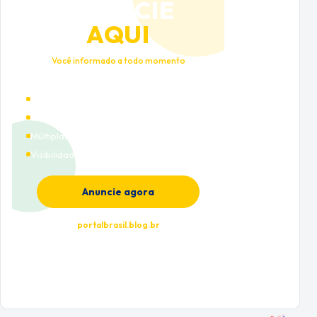
ANUNCIE
AQUI
Você informado a todo momento
Alto tráfego qualificado
Cobertura nacional
Múltiplas categorias
Visibilidade premium
Anuncie agora
portalbrasil.blog.br