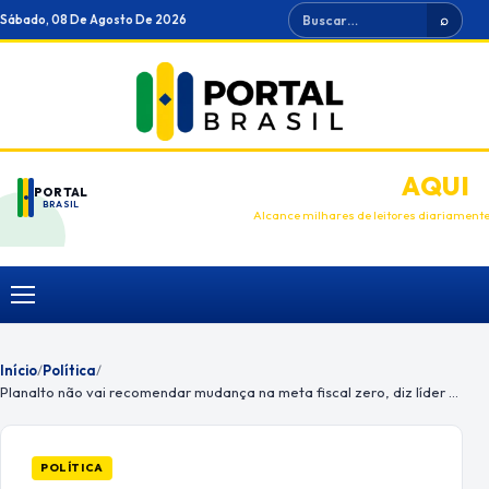
Ir
Buscar
Sábado, 08 De Agosto De 2026
⌕
para
o
conteúdo
ANUNCIE
AQUI
PORTAL
BRASIL
Alcance milhares de leitores diariament
Menu
Início
/
Política
/
Planalto não vai recomendar mudança na meta fiscal zero, diz líder do governo
POLÍTICA