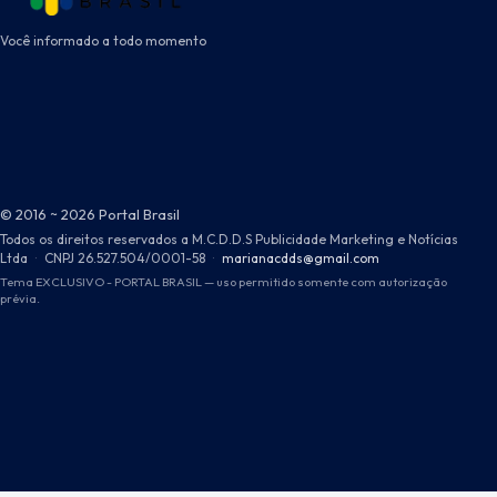
Você informado a todo momento
© 2016 ~ 2026 Portal Brasil
Todos os direitos reservados a M.C.D.D.S Publicidade Marketing e Notícias
Ltda
·
CNPJ 26.527.504/0001-58
·
marianacdds@gmail.com
Tema EXCLUSIVO - PORTAL BRASIL — uso permitido somente com autorização
prévia.