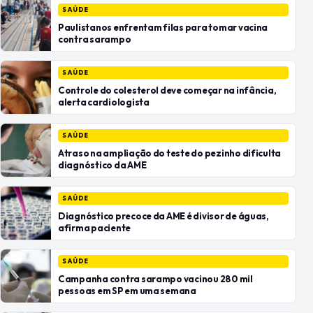
SAÚDE
Paulistanos enfrentam filas para tomar vacina
contra sarampo
SAÚDE
Controle do colesterol deve começar na infância,
alerta cardiologista
SAÚDE
Atraso na ampliação do teste do pezinho dificulta
diagnóstico da AME
SAÚDE
Diagnóstico precoce da AME é divisor de águas,
afirma paciente
SAÚDE
Campanha contra sarampo vacinou 280 mil
pessoas em SP em uma semana