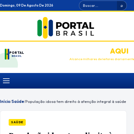
Ir
Buscar
Domingo, 09 De Agosto De 2026
⌕
para
o
conteúdo
ANUNCIE
AQUI
PORTAL
BRASIL
Alcance milhares de leitores diariament
Menu
Início
/
Saúde
/
População idosa tem direito à atenção integral à saúde
SAÚDE