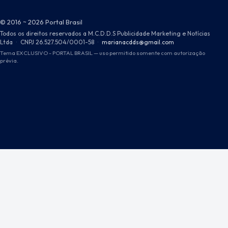
© 2016 ~ 2026 Portal Brasil
Todos os direitos reservados a M.C.D.D.S Publicidade Marketing e Notícias
Ltda
·
CNPJ 26.527.504/0001-58
·
marianacdds@gmail.com
Tema EXCLUSIVO - PORTAL BRASIL — uso permitido somente com autorização
prévia.