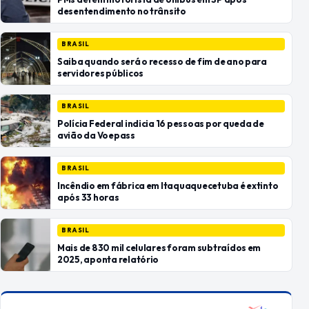
desentendimento no trânsito
BRASIL
Saiba quando será o recesso de fim de ano para
servidores públicos
BRASIL
Polícia Federal indicia 16 pessoas por queda de
avião da Voepass
BRASIL
Incêndio em fábrica em Itaquaquecetuba é extinto
após 33 horas
BRASIL
Mais de 830 mil celulares foram subtraídos em
2025, aponta relatório