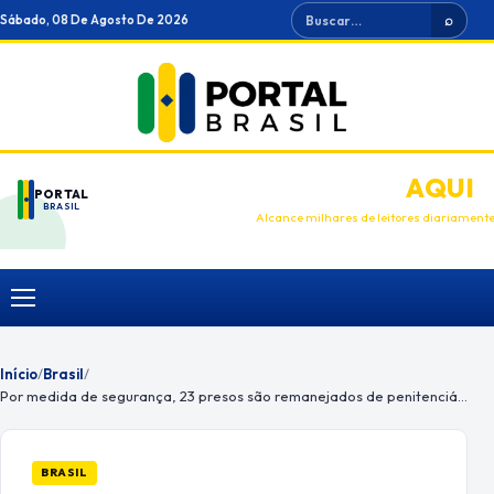
Ir
Buscar
Sábado, 08 De Agosto De 2026
⌕
para
o
conteúdo
ANUNCIE
AQUI
PORTAL
BRASIL
Alcance milhares de leitores diariament
Menu
Início
/
Brasil
/
Por medida de segurança, 23 presos são remanejados de penitenciárias
BRASIL