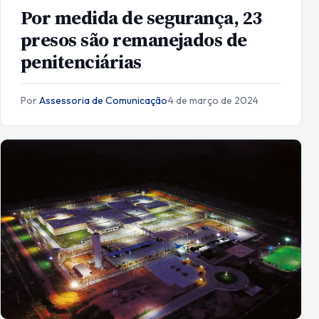
Por medida de segurança, 23
presos são remanejados de
penitenciárias
Por
Assessoria de Comunicação
·
4 de março de 2024