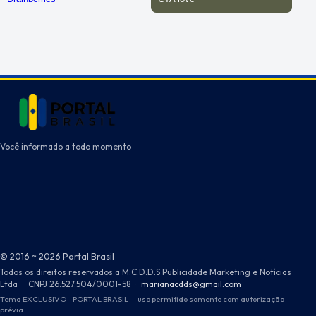
Você informado a todo momento
© 2016 ~ 2026 Portal Brasil
Todos os direitos reservados a M.C.D.D.S Publicidade Marketing e Notícias
Ltda
·
CNPJ 26.527.504/0001-58
·
marianacdds@gmail.com
Tema EXCLUSIVO - PORTAL BRASIL — uso permitido somente com autorização
prévia.