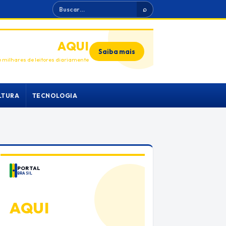
Buscar
⌕
ANUNCIE
AQUI
Saiba mais
 milhares de leitores diariamente
LTURA
TECNOLOGIA
PORTAL
BRASIL
ANUNCIE
AQUI
Espaço premium para sua marca