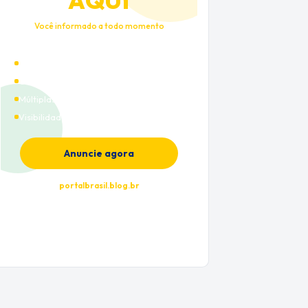
AQUI
Você informado a todo momento
Alto tráfego qualificado
Cobertura nacional
Múltiplas categorias
Visibilidade premium
Anuncie agora
portalbrasil.blog.br