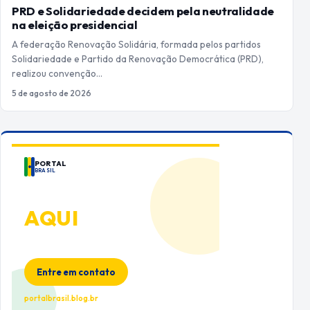
PRD e Solidariedade decidem pela neutralidade
na eleição presidencial
A federação Renovação Solidária, formada pelos partidos
Solidariedade e Partido da Renovação Democrática (PRD),
realizou convenção…
5 de agosto de 2026
PORTAL
BRASIL
ANUNCIE
AQUI
Espaço premium para sua marca
no Portal Brasil
Entre em contato
portalbrasil.blog.br