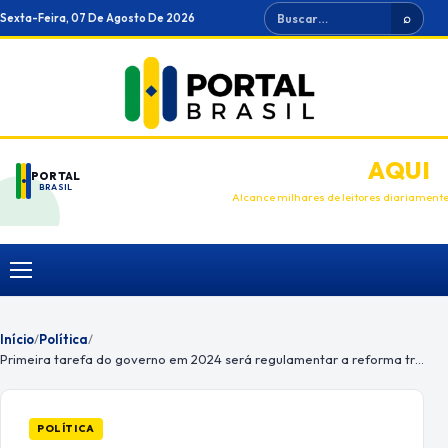
Ir
Buscar
Sexta-Feira, 07 De Agosto De 2026
⌕
para
o
conteúdo
ANUNCIE
AQUI
PORTAL
BRASIL
Alcance milhares de leitores diariament
Menu
Início
/
Política
/
Primeira tarefa do governo em 2024 será regulamentar a reforma tributária, diz líder
POLÍTICA