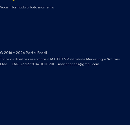
Você informado a todo momento
© 2016 ~ 2026 Portal Brasil
Todos os direitos reservados a M.C.D.D.S Publicidade Marketing e Notícias
Ltda
·
CNPJ 26.527.504/0001-58
·
marianacdds@gmail.com