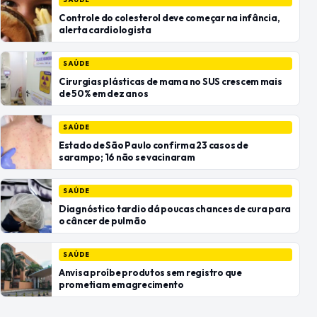
Controle do colesterol deve começar na infância,
alerta cardiologista
SAÚDE
Cirurgias plásticas de mama no SUS crescem mais
de 50% em dez anos
SAÚDE
Estado de São Paulo confirma 23 casos de
sarampo; 16 não se vacinaram
SAÚDE
Diagnóstico tardio dá poucas chances de cura para
o câncer de pulmão
SAÚDE
Anvisa proíbe produtos sem registro que
prometiam emagrecimento