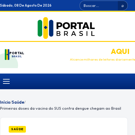
Ir
Buscar
Sábado, 08 De Agosto De 2026
⌕
para
o
conteúdo
ANUNCIE
AQUI
PORTAL
BRASIL
Alcance milhares de leitores diariament
Menu
Início
/
Saúde
/
Primeiras doses da vacina do SUS contra dengue chegam ao Brasil
SAÚDE