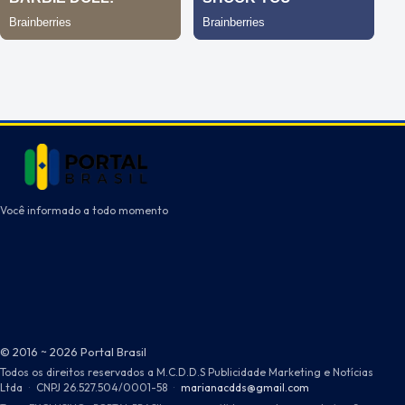
Você informado a todo momento
© 2016 ~ 2026 Portal Brasil
Todos os direitos reservados a M.C.D.D.S Publicidade Marketing e Notícias
Ltda
·
CNPJ 26.527.504/0001-58
·
marianacdds@gmail.com