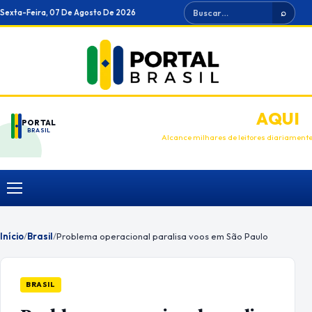
Ir
Buscar
Sexta-Feira, 07 De Agosto De 2026
⌕
para
o
conteúdo
ANUNCIE
AQUI
PORTAL
BRASIL
Alcance milhares de leitores diariament
Menu
Início
/
Brasil
/
Problema operacional paralisa voos em São Paulo
BRASIL