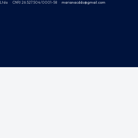
Ltda
·
CNPJ 26.527.504/0001-58
·
marianacdds@gmail.com