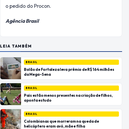
o pedido do Procon.
Agência Brasil
LEIA TAMBÉM
BRASIL
Bolão de Fortaleza leva prêmio de R$ 164 milhões
da Mega-Sena
BRASIL
Pais estão menos presentes na criação de filhos,
aponta estudo
BRASIL
Colombianas que morreram na queda de
helicóptero eram avó, mãe e filha