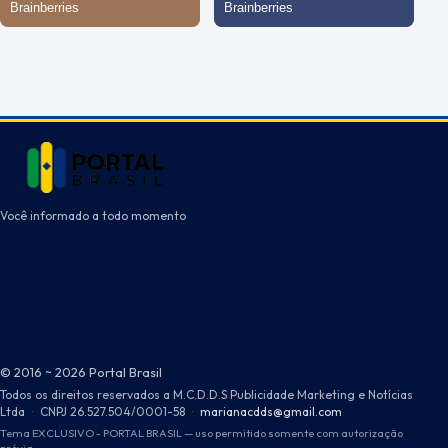
Você informado a todo momento
© 2016 ~ 2026 Portal Brasil
Todos os direitos reservados a M.C.D.D.S Publicidade Marketing e Notícias
Ltda
·
CNPJ 26.527.504/0001-58
·
marianacdds@gmail.com
Tema EXCLUSIVO - PORTAL BRASIL — uso permitido somente com autorização
prévia.