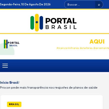
Ir
Buscar
Segunda-Feira, 10 De Agosto De 2026
⌕
para
o
conteúdo
ANUNCIE
AQUI
PORTAL
BRASIL
Alcance milhares de leitores diariament
Menu
Início
/
Brasil
/
Procon pede mais transparência nos reajustes de planos de saúde
BRASIL