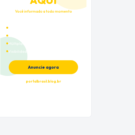
AQUI
Você informado a todo momento
Alto tráfego qualificado
Cobertura nacional
Múltiplas categorias
Visibilidade premium
Anuncie agora
portalbrasil.blog.br