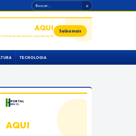
Buscar
⌕
ANUNCIE
AQUI
Saiba mais
 milhares de leitores diariamente
LTURA
TECNOLOGIA
PORTAL
BRASIL
ANUNCIE
AQUI
Espaço premium para sua marca