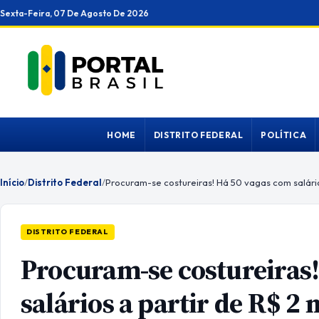
Ir
Sexta-Feira, 07 De Agosto De 2026
para
o
conteúdo
HOME
DISTRITO FEDERAL
POLÍTICA
Início
/
Distrito Federal
/
Procuram-se costureiras! Há 50 vagas com salários
DISTRITO FEDERAL
Procuram-se costureiras
salários a partir de R$ 2 