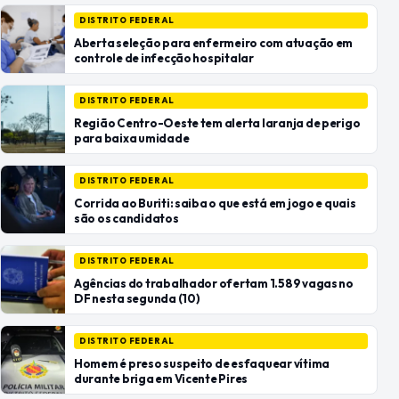
DISTRITO FEDERAL
Aberta seleção para enfermeiro com atuação em
controle de infecção hospitalar
DISTRITO FEDERAL
Região Centro-Oeste tem alerta laranja de perigo
para baixa umidade
DISTRITO FEDERAL
Corrida ao Buriti: saiba o que está em jogo e quais
são os candidatos
DISTRITO FEDERAL
Agências do trabalhador ofertam 1.589 vagas no
DF nesta segunda (10)
DISTRITO FEDERAL
Homem é preso suspeito de esfaquear vítima
durante briga em Vicente Pires