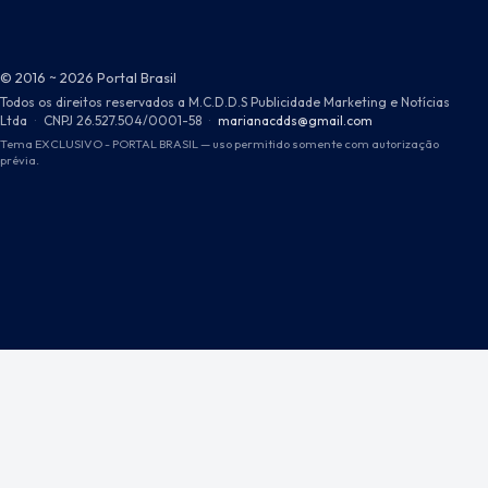
© 2016 ~ 2026 Portal Brasil
Todos os direitos reservados a M.C.D.D.S Publicidade Marketing e Notícias
Ltda
·
CNPJ 26.527.504/0001-58
·
marianacdds@gmail.com
Tema EXCLUSIVO - PORTAL BRASIL — uso permitido somente com autorização
prévia.