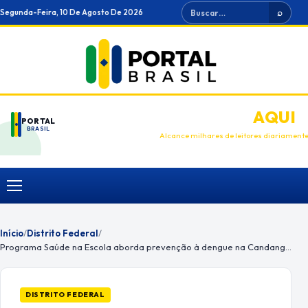
Ir
Buscar
Segunda-Feira, 10 De Agosto De 2026
⌕
para
o
conteúdo
ANUNCIE
AQUI
PORTAL
BRASIL
Alcance milhares de leitores diariament
Menu
Início
/
Distrito Federal
/
Programa Saúde na Escola aborda prevenção à dengue na Candangolândia
DISTRITO FEDERAL