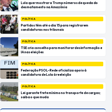
Lula quer mostrar a Trump números de queda do
desmatamento na Amazônia
POLÍTICA
Partidos têm até o dia 15 para registrarem
candidaturas nos tribunais
POLÍTICA
TSE cria conselho para monitorar desinformação e
IA nas eleições
POLÍTICA
Federação PSOL-Rede oficializa apoio à
candidatura de Lula à reeleição
POLÍTICA
Lei garante frete mínimo no transporte de cargas;
saiba o que muda