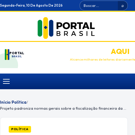
Ir
Buscar
Segunda-Feira, 10 De Agosto De 2026
⌕
para
o
conteúdo
ANUNCIE
AQUI
PORTAL
BRASIL
Alcance milhares de leitores diariament
Menu
Início
/
Política
/
Projeto padroniza normas gerais sobre a fiscalização financeira da administração pública
POLÍTICA