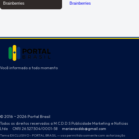
Você informado a todo momento
© 2016 ~ 2026 Portal Brasil
Todos os direitos reservados a M.C.D.D.S Publicidade Marketing e Notícias
Ltda
·
CNPJ 26.527.504/0001-58
·
marianacdds@gmail.com
Tema EXCLUSIVO - PORTAL BRASIL — uso permitido somente com autorização