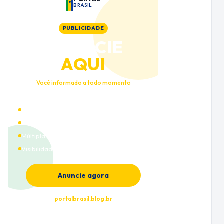
BRASIL
PUBLICIDADE
ANUNCIE
AQUI
Você informado a todo momento
Alto tráfego qualificado
Cobertura nacional
Múltiplas categorias
Visibilidade premium
Anuncie agora
portalbrasil.blog.br