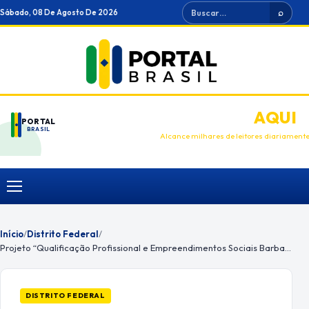
Ir
Buscar
Sábado, 08 De Agosto De 2026
⌕
para
o
conteúdo
ANUNCIE
AQUI
PORTAL
BRASIL
Alcance milhares de leitores diariament
Menu
Início
/
Distrito Federal
/
Projeto “Qualificação Profissional e Empreendimentos Sociais Barba Na Rua”
DISTRITO FEDERAL