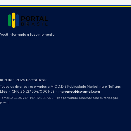
Você informado a todo momento
© 2016 ~ 2026 Portal Brasil
Todos os direitos reservados a M.C.D.D.S Publicidade Marketing e Notícias
Ltda
·
CNPJ 26.527.504/0001-58
·
marianacdds@gmail.com
Tema EXCLUSIVO - PORTAL BRASIL — uso permitido somente com autorização
prévia.