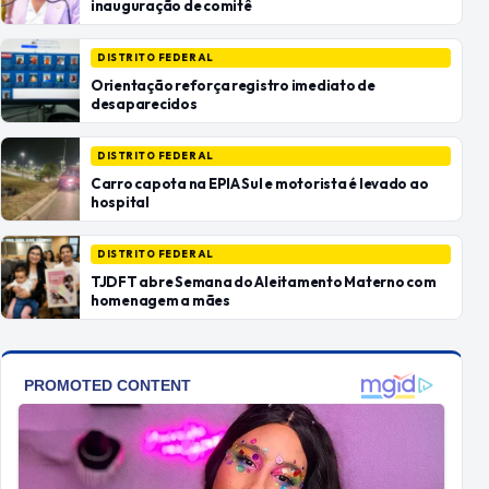
inauguração de comitê
DISTRITO FEDERAL
Orientação reforça registro imediato de
desaparecidos
DISTRITO FEDERAL
Carro capota na EPIA Sul e motorista é levado ao
hospital
DISTRITO FEDERAL
TJDFT abre Semana do Aleitamento Materno com
homenagem a mães