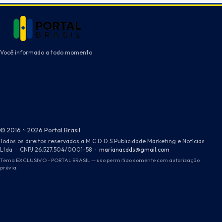
Você informado a todo momento
© 2016 ~ 2026 Portal Brasil
Todos os direitos reservados a M.C.D.D.S Publicidade Marketing e Notícias
Ltda
·
CNPJ 26.527.504/0001-58
·
marianacdds@gmail.com
Tema EXCLUSIVO - PORTAL BRASIL — uso permitido somente com autorização
prévia.