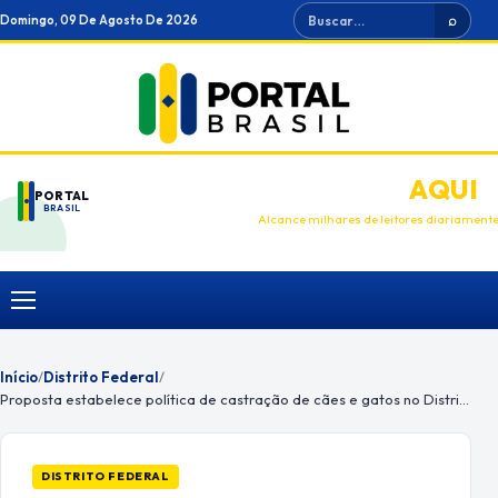
Ir
Buscar
Domingo, 09 De Agosto De 2026
⌕
para
o
conteúdo
ANUNCIE
AQUI
PORTAL
BRASIL
Alcance milhares de leitores diariament
Menu
Início
/
Distrito Federal
/
Proposta estabelece política de castração de cães e gatos no Distrito Federal
DISTRITO FEDERAL