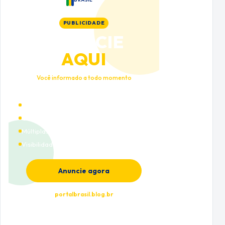
PUBLICIDADE
ANUNCIE
AQUI
Você informado a todo momento
Alto tráfego qualificado
Cobertura nacional
Múltiplas categorias
Visibilidade premium
Anuncie agora
portalbrasil.blog.br