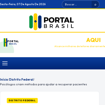
Ir
Buscar
Sexta-Feira, 07 De Agosto De 2026
⌕
para
o
conteúdo
ANUNCIE
AQUI
PORTAL
BRASIL
Alcance milhares de leitores diariament
Menu
Início
/
Distrito Federal
/
Psicólogos criam métodos para ajudar a recuperar pacientes
DISTRITO FEDERAL