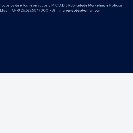
Todos os direitos reservados a M.C.D.D.S Publicidade Marketing e Notícias
Ltda
·
CNPJ 26.527.504/0001-58
·
marianacdds@gmail.com