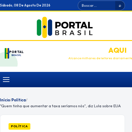
Ir
Buscar
Sábado, 08 De Agosto De 2026
⌕
para
o
conteúdo
ANUNCIE
AQUI
PORTAL
BRASIL
Alcance milhares de leitores diariament
Menu
Início
/
Política
/
"Quem tinha que aumentar a taxa seríamos nós", diz Lula sobre EUA
POLÍTICA