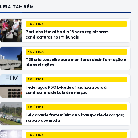
LEIA TAMBÉM
POLÍTICA
Partidos têm até o dia 15 para registrarem
candidaturas nos tribunais
POLÍTICA
TSE cria conselho para monitorar desinformação e
IA nas eleições
POLÍTICA
Federação PSOL-Rede oficializa apoio à
candidatura de Lula à reeleição
POLÍTICA
Lei garante frete mínimo no transporte de cargas;
saiba o que muda
POLÍTICA