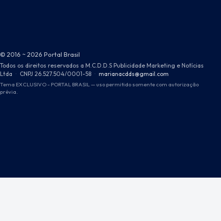
© 2016 ~ 2026 Portal Brasil
Todos os direitos reservados a M.C.D.D.S Publicidade Marketing e Notícias
Ltda
·
CNPJ 26.527.504/0001-58
·
marianacdds@gmail.com
Tema EXCLUSIVO - PORTAL BRASIL — uso permitido somente com autorização
prévia.