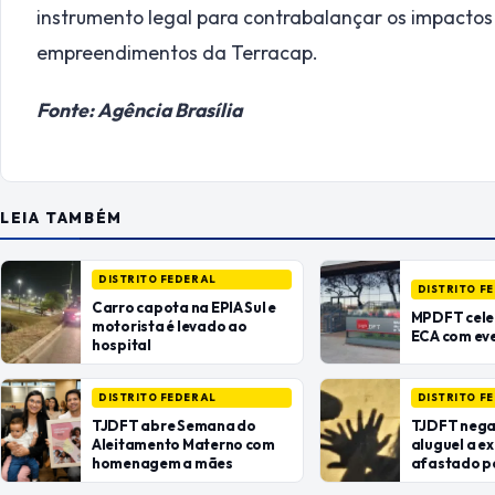
instrumento legal para contrabalançar os impactos
empreendimentos da Terracap.
Fonte: Agência Brasília
LEIA TAMBÉM
DISTRITO FEDERAL
DISTRITO F
Carro capota na EPIA Sul e
MPDFT cele
motorista é levado ao
ECA com eve
hospital
DISTRITO FEDERAL
DISTRITO F
TJDFT abre Semana do
TJDFT nega
Aleitamento Materno com
aluguel a e
homenagem a mães
afastado p
protetiva