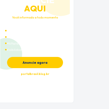
ANUNCIE
AQUI
Você informado a todo momento
Alto tráfego qualificado
Cobertura nacional
Múltiplas categorias
Visibilidade premium
Anuncie agora
portalbrasil.blog.br