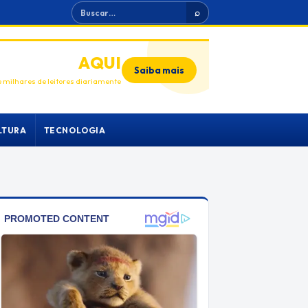
Buscar
⌕
ANUNCIE
AQUI
Saiba mais
 milhares de leitores diariamente
LTURA
TECNOLOGIA