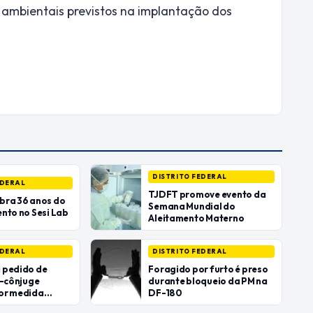
 ambientais previstos na implantação dos
DISTRITO FEDERAL
EDERAL
TJDFT promove evento da
bra 36 anos do
Semana Mundial do
nto no Sesi Lab
Aleitamento Materno
EDERAL
DISTRITO FEDERAL
 pedido de
Foragido por furto é preso
x-cônjuge
durante bloqueio da PM na
or medida
DF-180