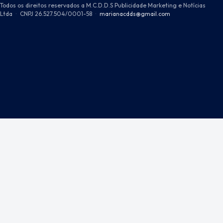
Todos os direitos reservados a M.C.D.D.S Publicidade Marketing e Notícias
Ltda
·
CNPJ 26.527.504/0001-58
·
marianacdds@gmail.com