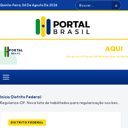
Ir
Buscar
Quinta-Feira, 06 De Agosto De 2026
⌕
para
o
conteúdo
ANUNCIE
AQUI
PORTAL
BRASIL
Alcance milhares de leitores diariament
Menu
Início
/
Distrito Federal
/
Regulariza-DF: Nova lista de habilitados para regularização nos becos de Ceilândia
DISTRITO FEDERAL