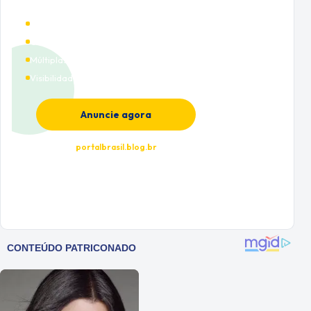
Alto tráfego qualificado
Cobertura nacional
Múltiplas categorias
Visibilidade premium
Anuncie agora
portalbrasil.blog.br