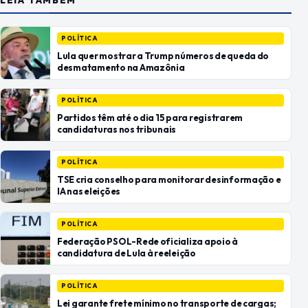
POLÍTICA
Lula quer mostrar a Trump números de queda do
desmatamento na Amazônia
POLÍTICA
Partidos têm até o dia 15 para registrarem
candidaturas nos tribunais
POLÍTICA
TSE cria conselho para monitorar desinformação e
IA nas eleições
POLÍTICA
Federação PSOL-Rede oficializa apoio à
candidatura de Lula à reeleição
POLÍTICA
Lei garante frete mínimo no transporte de cargas;