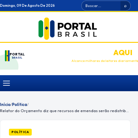
Ir
Buscar
Domingo, 09 De Agosto De 2026
⌕
para
o
conteúdo
ANUNCIE
AQUI
PORTAL
BRASIL
Alcance milhares de leitores diariament
Menu
Início
/
Política
/
Relator do Orçamento diz que recursos de emendas serão redistribuídos
POLÍTICA