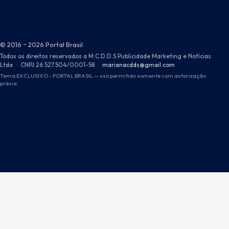
© 2016 ~ 2026 Portal Brasil
Todos os direitos reservados a M.C.D.D.S Publicidade Marketing e Notícias
Ltda
·
CNPJ 26.527.504/0001-58
·
marianacdds@gmail.com
Tema EXCLUSIVO - PORTAL BRASIL — uso permitido somente com autorização
prévia.