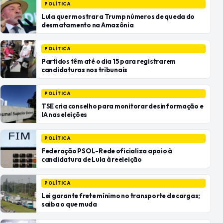
POLÍTICA
Lula quer mostrar a Trump números de queda do
desmatamento na Amazônia
POLÍTICA
Partidos têm até o dia 15 para registrarem
candidaturas nos tribunais
POLÍTICA
TSE cria conselho para monitorar desinformação e
IA nas eleições
POLÍTICA
Federação PSOL-Rede oficializa apoio à
candidatura de Lula à reeleição
POLÍTICA
Lei garante frete mínimo no transporte de cargas;
saiba o que muda