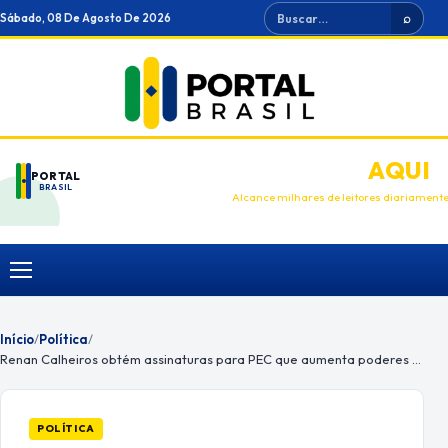
Ir
Buscar
Sábado, 08 De Agosto De 2026
⌕
para
o
conteúdo
ANUNCIE
AQUI
PORTAL
BRASIL
Alcance milhares de leitores diariament
Menu
Início
/
Política
/
Renan Calheiros obtém assinaturas para PEC que aumenta poderes do STF
POLÍTICA