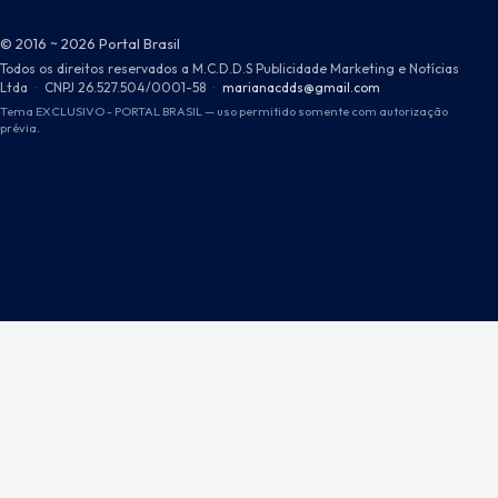
© 2016 ~ 2026 Portal Brasil
Todos os direitos reservados a M.C.D.D.S Publicidade Marketing e Notícias
Ltda
·
CNPJ 26.527.504/0001-58
·
marianacdds@gmail.com
Tema EXCLUSIVO - PORTAL BRASIL — uso permitido somente com autorização
prévia.