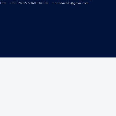
Ltda
·
CNPJ 26.527.504/0001-58
·
marianacdds@gmail.com