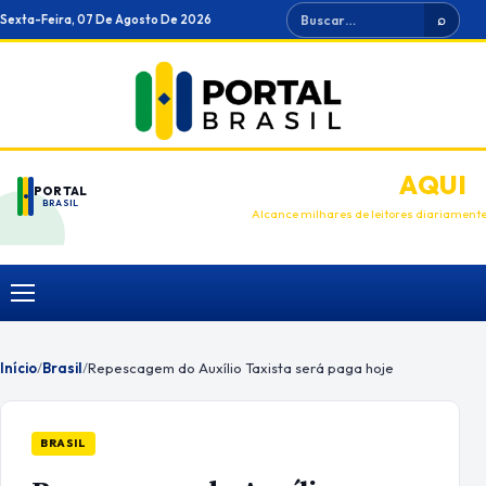
Ir
Buscar
Sexta-Feira, 07 De Agosto De 2026
⌕
para
o
conteúdo
ANUNCIE
AQUI
PORTAL
BRASIL
Alcance milhares de leitores diariament
Menu
Início
/
Brasil
/
Repescagem do Auxílio Taxista será paga hoje
BRASIL