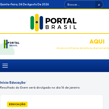
Ir
Buscar
Quinta-Feira, 06 De Agosto De 2026
⌕
para
o
conteúdo
ANUNCIE
AQUI
PORTAL
BRASIL
Alcance milhares de leitores diariament
Menu
Início
/
Educação
/
Resultado do Enem será divulgado no dia 16 de janeiro
EDUCAÇÃO