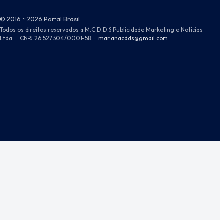
© 2016 ~ 2026 Portal Brasil
Todos os direitos reservados a M.C.D.D.S Publicidade Marketing e Notícias
Ltda
·
CNPJ 26.527.504/0001-58
·
marianacdds@gmail.com