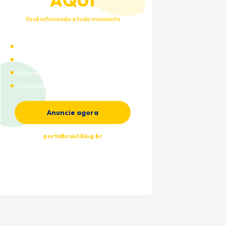
AQUI
Você informado a todo momento
Alto tráfego qualificado
Cobertura nacional
Múltiplas categorias
Visibilidade premium
Anuncie agora
portalbrasil.blog.br