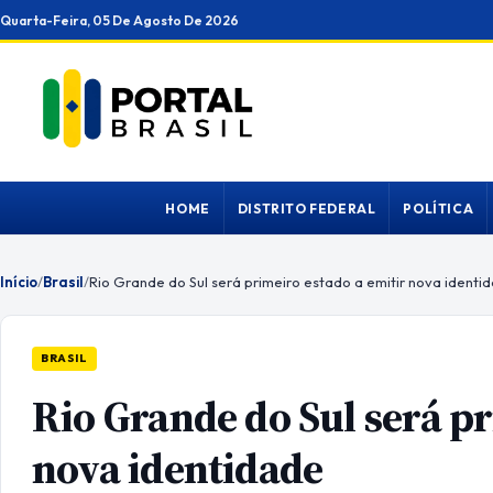
Ir
Quarta-Feira, 05 De Agosto De 2026
para
o
conteúdo
HOME
DISTRITO FEDERAL
POLÍTICA
Início
/
Brasil
/
Rio Grande do Sul será primeiro estado a emitir nova identi
BRASIL
Rio Grande do Sul será pr
nova identidade