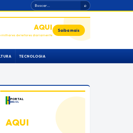
Buscar
⌕
ANUNCIE
AQUI
Saiba mais
 milhares de leitores diariamente
LTURA
TECNOLOGIA
PORTAL
BRASIL
ANUNCIE
AQUI
Espaço premium para sua marca