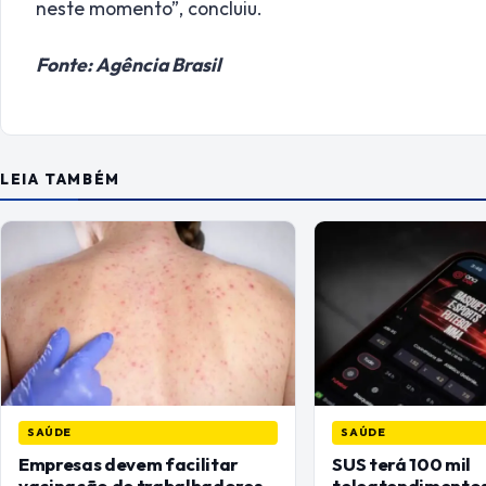
neste momento”, concluiu.
Fonte: Agência Brasil
LEIA TAMBÉM
SAÚDE
SAÚDE
Empresas devem facilitar
SUS terá 100 mil
vacinação de trabalhadores
teleatendimentos