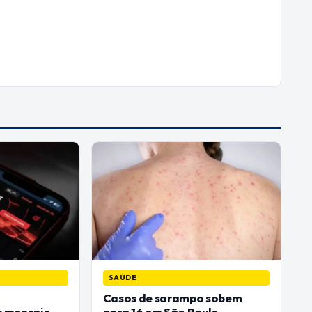
SAÚDE
Casos de sarampo sobem
 mensais
para 16 em São Paulo