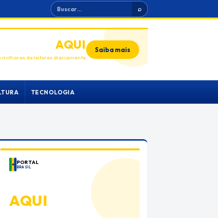
Buscar
⌕
ANUNCIE
AQUI
Saiba mais
 milhares de leitores diariamente
LTURA
TECNOLOGIA
PORTAL
BRASIL
ANUNCIE
AQUI
Espaço premium para sua marca