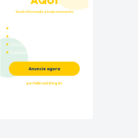
AQUI
Você informado a todo momento
Alto tráfego qualificado
Cobertura nacional
Múltiplas categorias
Visibilidade premium
Anuncie agora
portalbrasil.blog.br