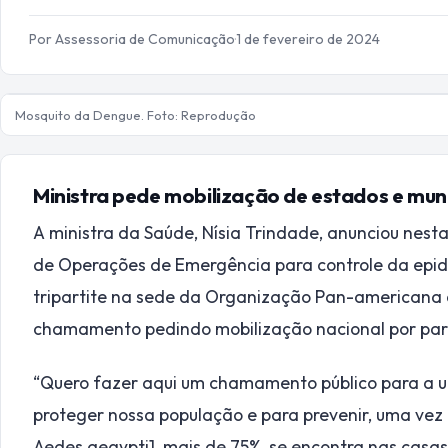
Por Assessoria de Comunicação
·
1 de fevereiro de 2024
Mosquito da Dengue. Foto: Reprodução
Ministra pede mobilização de estados e muni
A ministra da Saúde, Nísia Trindade, anunciou nest
de Operações de Emergência para controle da epid
tripartite na sede da Organização Pan-americana da
chamamento pedindo mobilização nacional por part
“Quero fazer aqui um chamamento público para a u
proteger nossa população e para prevenir, uma vez
Aedes aegypti], mais de 75%, se encontra nas casa