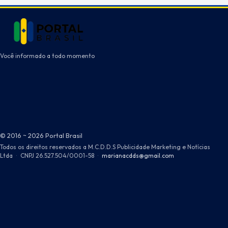
Você informado a todo momento
© 2016 ~ 2026 Portal Brasil
Todos os direitos reservados a M.C.D.D.S Publicidade Marketing e Notícias
Ltda
·
CNPJ 26.527.504/0001-58
·
marianacdds@gmail.com