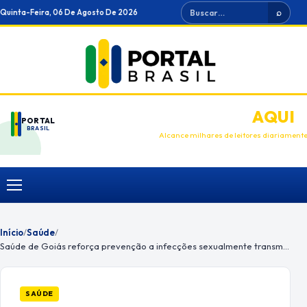
Ir
Buscar
Quinta-Feira, 06 De Agosto De 2026
⌕
para
o
conteúdo
ANUNCIE
AQUI
PORTAL
BRASIL
Alcance milhares de leitores diariament
Menu
Início
/
Saúde
/
Saúde de Goiás reforça prevenção a infecções sexualmente transmissíveis
SAÚDE