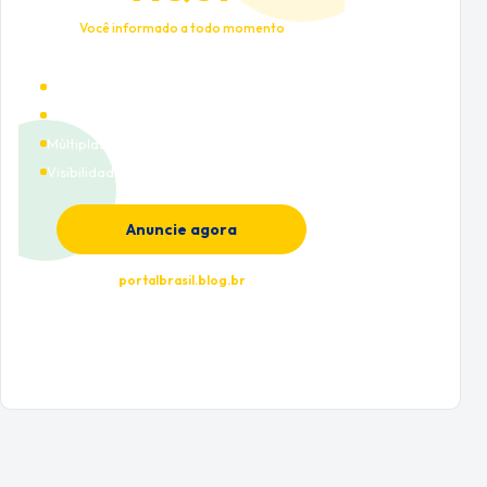
Você informado a todo momento
Alto tráfego qualificado
Cobertura nacional
Múltiplas categorias
Visibilidade premium
Anuncie agora
portalbrasil.blog.br