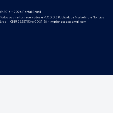
© 2016 ~ 2026 Portal Brasil
Todos os direitos reservados a M.C.D.D.S Publicidade Marketing e Notícias
Ltda
·
CNPJ 26.527.504/0001-58
·
marianacdds@gmail.com