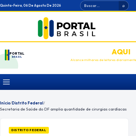
Ir
Buscar
Quinta-Feira, 06 De Agosto De 2026
⌕
para
o
conteúdo
ANUNCIE
AQUI
PORTAL
BRASIL
Alcance milhares de leitores diariament
Menu
Início
/
Distrito Federal
/
Secretaria de Saúde do DF amplia quantidade de cirurgias cardíacas
DISTRITO FEDERAL