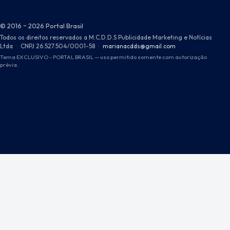
© 2016 ~ 2026 Portal Brasil
Todos os direitos reservados a M.C.D.D.S Publicidade Marketing e Notícias
Ltda
·
CNPJ 26.527.504/0001-58
·
marianacdds@gmail.com
Tema EXCLUSIVO - PORTAL BRASIL — uso permitido somente com autorização
prévia.