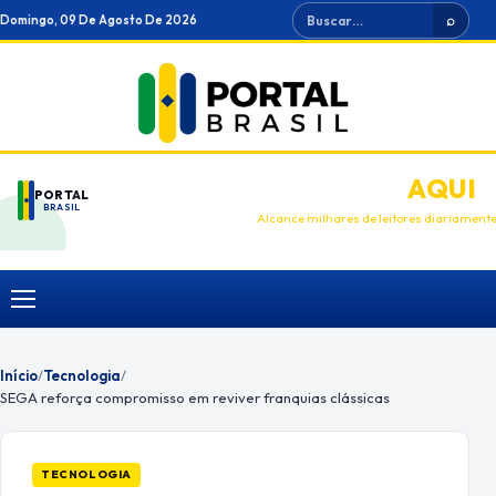
Ir
Buscar
Domingo, 09 De Agosto De 2026
⌕
para
o
conteúdo
ANUNCIE
AQUI
PORTAL
BRASIL
Alcance milhares de leitores diariament
Menu
Início
/
Tecnologia
/
SEGA reforça compromisso em reviver franquias clássicas
TECNOLOGIA