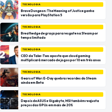
TECNOLOGIA
Brave Dungeon: The Meaning of Justice ganha
versão para PlayStation 5
TECNOLOGIA
Breathedge de graça para resgate na Steam por
tempo limitado
TECNOLOGIA
CEO da Take-Two aposta que cloud gaming
multiplicará mercado de jogos por 10 em três anos
TECNOLOGIA
Gears of War: E-Day quebra recordes do Steam
ainda em Beta
TECNOLOGIA
Depois de ASUS e Gigabyte, MSI também reajusta
preços das GPUs em mais de 20%