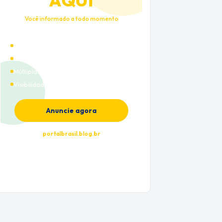
AQUI
Você informado a todo momento
Alto tráfego qualificado
Cobertura nacional
Múltiplas categorias
Visibilidade premium
Anuncie agora
portalbrasil.blog.br