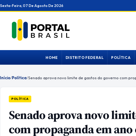
Ir
Sexta-Feira, 07 De Agosto De 2026
para
o
conteúdo
HOME
DISTRITO FEDERAL
POLÍTICA
Início
/
Política
/
POLÍTICA
Senado aprova novo limit
com propaganda em ano e