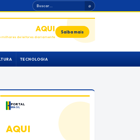
Buscar
⌕
ANUNCIE
AQUI
Saiba mais
 milhares de leitores diariamente
LTURA
TECNOLOGIA
PORTAL
BRASIL
ANUNCIE
AQUI
Espaço premium para sua marca