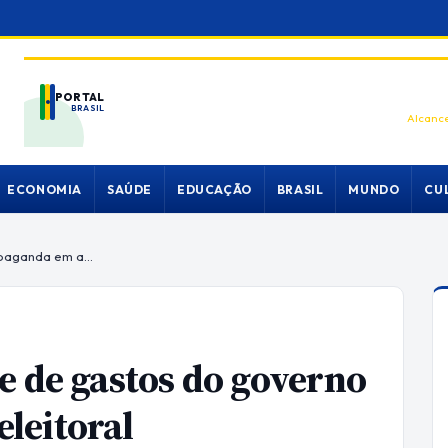
PORTAL
BRASIL
Alcance
ECONOMIA
SAÚDE
EDUCAÇÃO
BRASIL
MUNDO
CU
Senado aprova novo limite de gastos do governo com propaganda em ano eleitoral
e de gastos do governo
leitoral