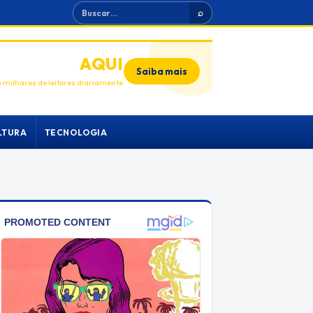
Buscar
⌕
ANUNCIE
AQUI
Saiba mais
 milhares de leitores diariamente
LTURA
TECNOLOGIA