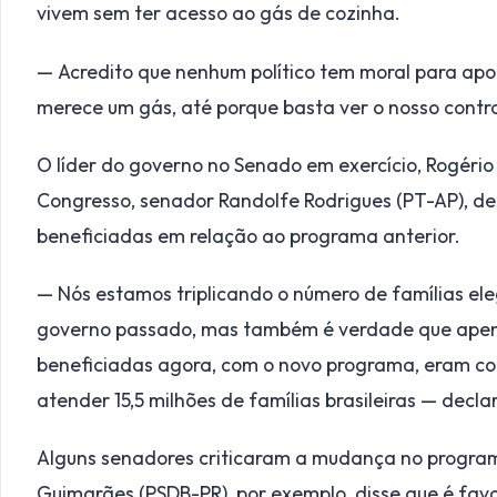
vivem sem ter acesso ao gás de cozinha.
— Acredito que nenhum político tem moral para apo
merece um gás, até porque basta ver o nosso cont
O líder do governo no Senado em exercício, Rogério 
Congresso, senador Randolfe Rodrigues (PT-AP), d
beneficiadas em relação ao programa anterior.
— Nós estamos triplicando o número de famílias ele
governo passado, mas também é verdade que apena
beneficiadas agora, com o novo programa, eram c
atender 15,5 milhões de famílias brasileiras — decla
Alguns senadores criticaram a mudança no program
Guimarães (PSDB-PR), por exemplo, disse que é favo