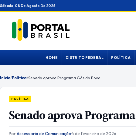
Ir
Sábado, 08 De Agosto De 2026
para
o
conteúdo
HOME
DISTRITO FEDERAL
POLÍTICA
Início
/
Política
/
Senado aprova Programa Gás do Povo
POLÍTICA
Senado aprova Programa 
Por
Assessoria de Comunicação
·
4 de fevereiro de 2026