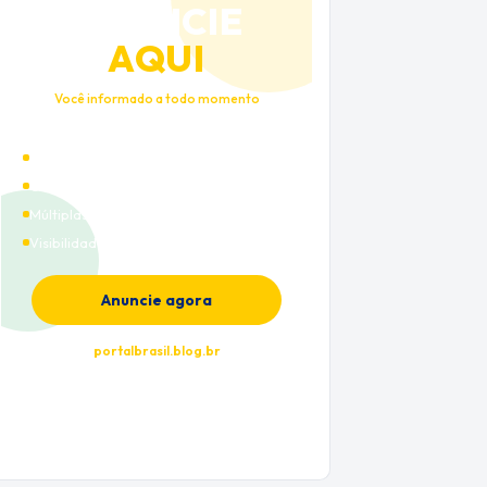
ANUNCIE
AQUI
Você informado a todo momento
Alto tráfego qualificado
Cobertura nacional
Múltiplas categorias
Visibilidade premium
Anuncie agora
portalbrasil.blog.br