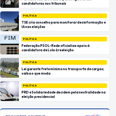
candidaturas nos tribunais
POLÍTICA
TSE cria conselho para monitorar desinformação e
IA nas eleições
POLÍTICA
Federação PSOL-Rede oficializa apoio à
candidatura de Lula à reeleição
POLÍTICA
Lei garante frete mínimo no transporte de cargas;
saiba o que muda
POLÍTICA
PRD e Solidariedade decidem pela neutralidade na
eleição presidencial