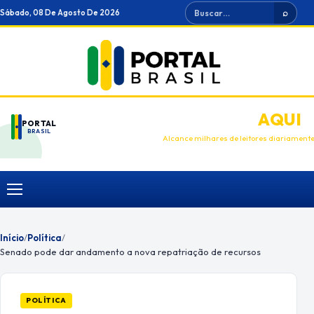
Ir
Buscar
Sábado, 08 De Agosto De 2026
⌕
para
o
conteúdo
ANUNCIE
AQUI
PORTAL
BRASIL
Alcance milhares de leitores diariament
Menu
Início
/
Política
/
Senado pode dar andamento a nova repatriação de recursos
POLÍTICA