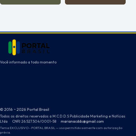
Você informado a todo momento
© 2016 ~ 2026 Portal Brasil
Todos os direitos reservados a M.C.D.D.S Publicidade Marketing e Notícias
Ltda
·
CNPJ 26.527.504/0001-58
·
marianacdds@gmail.com
Tema EXCLUSIVO - PORTAL BRASIL — uso permitido somente com autorização
prévia.