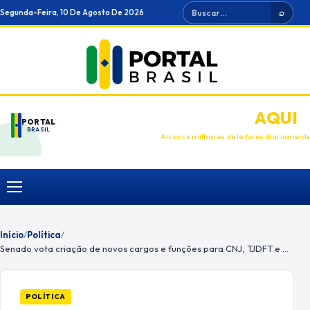
Ir
Buscar
Segunda-Feira, 10 De Agosto De 2026
⌕
para
o
conteúdo
ANUNCIE
AQUI
PORTAL
BRASIL
Alcance milhares de leitores diariament
Menu
Início
/
Política
/
Senado vota criação de novos cargos e funções para CNJ, TJDFT e TRT-PI
POLÍTICA