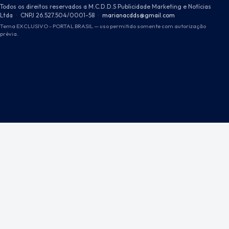
Todos os direitos reservados a M.C.D.D.S Publicidade Marketing e Notícias
Ltda
·
CNPJ 26.527.504/0001-58
·
marianacdds@gmail.com
Tema EXCLUSIVO - PORTAL BRASIL — uso permitido somente com autorização
prévia.