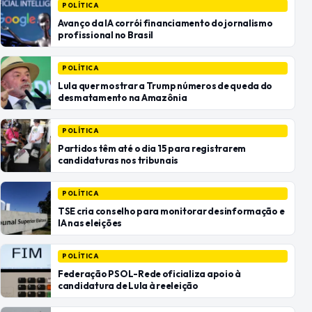
POLÍTICA
Avanço da IA corrói financiamento do jornalismo
profissional no Brasil
POLÍTICA
Lula quer mostrar a Trump números de queda do
desmatamento na Amazônia
POLÍTICA
Partidos têm até o dia 15 para registrarem
candidaturas nos tribunais
POLÍTICA
TSE cria conselho para monitorar desinformação e
IA nas eleições
POLÍTICA
Federação PSOL-Rede oficializa apoio à
candidatura de Lula à reeleição