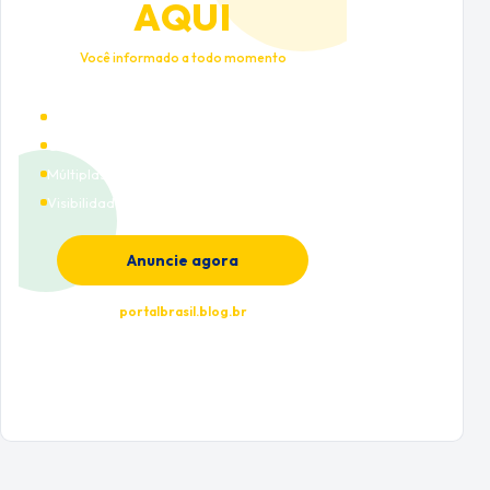
AQUI
Você informado a todo momento
Alto tráfego qualificado
Cobertura nacional
Múltiplas categorias
Visibilidade premium
Anuncie agora
portalbrasil.blog.br