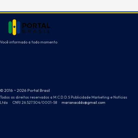
Você informado a todo momento
© 2016 ~ 2026 Portal Brasil
Todos os direitos reservados a M.C.D.D.S Publicidade Marketing e Notícias
Ltda
·
CNPJ 26.527.504/0001-58
·
marianacdds@gmail.com