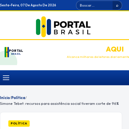
Ir
Buscar
Sexta-Feira, 07 De Agosto De 2026
⌕
para
o
conteúdo
ANUNCIE
AQUI
PORTAL
BRASIL
Alcance milhares de leitores diariament
Menu
Início
/
Política
/
Simone Tebet: recursos para assistência social tiveram corte de 96%
POLÍTICA