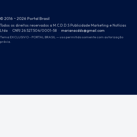
© 2016 ~ 2026 Portal Brasil
Todos os direitos reservados a M.C.D.D.S Publicidade Marketing e Notícias
Ltda
·
CNPJ 26.527.504/0001-58
·
marianacdds@gmail.com
Tema EXCLUSIVO - PORTAL BRASIL — uso permitido somente com autorização
prévia.