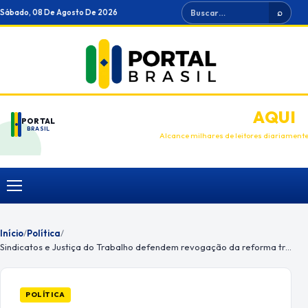
Ir
Buscar
Sábado, 08 De Agosto De 2026
⌕
para
o
conteúdo
ANUNCIE
AQUI
PORTAL
BRASIL
Alcance milhares de leitores diariament
Menu
Início
/
Política
/
Sindicatos e Justiça do Trabalho defendem revogação da reforma trabalhista; indústria rebate
POLÍTICA