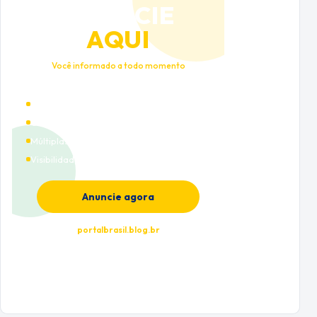
ANUNCIE
AQUI
Você informado a todo momento
Alto tráfego qualificado
Cobertura nacional
Múltiplas categorias
Visibilidade premium
Anuncie agora
portalbrasil.blog.br