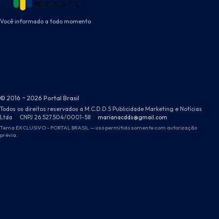
Você informado a todo momento
© 2016 ~ 2026 Portal Brasil
Todos os direitos reservados a M.C.D.D.S Publicidade Marketing e Notícias
Ltda
·
CNPJ 26.527.504/0001-58
·
marianacdds@gmail.com
Tema EXCLUSIVO - PORTAL BRASIL — uso permitido somente com autorização
prévia.