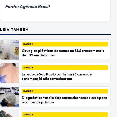
Fonte: Agência Brasil
LEIA TAMBÉM
SAÚDE
Cirurgias plásticas de mama no SUS crescem mais
de 50% em dez anos
SAÚDE
Estado de São Paulo confirma 23 casos de
sarampo; 16 não se vacinaram
SAÚDE
Diagnóstico tardio dá poucas chances de cura para
o câncer de pulmão
SAÚDE