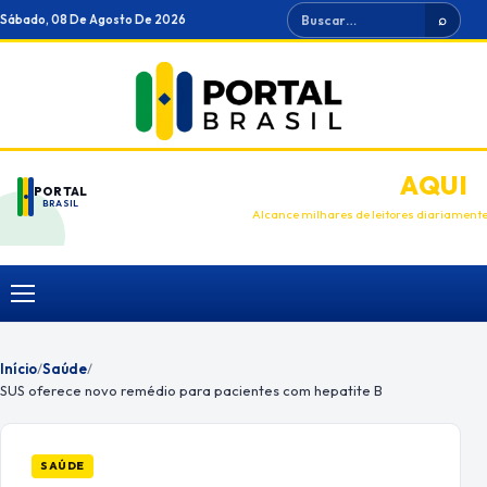
Ir
Buscar
Sábado, 08 De Agosto De 2026
⌕
para
o
conteúdo
ANUNCIE
AQUI
PORTAL
BRASIL
Alcance milhares de leitores diariament
Menu
Início
/
Saúde
/
SUS oferece novo remédio para pacientes com hepatite B
SAÚDE