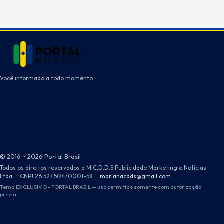
Você informado a todo momento
© 2016 ~ 2026 Portal Brasil
Todos os direitos reservados a M.C.D.D.S Publicidade Marketing e Notícias
Ltda
·
CNPJ 26.527.504/0001-58
·
marianacdds@gmail.com
Tema EXCLUSIVO - PORTAL BRASIL — uso permitido somente com autorização
prévia.