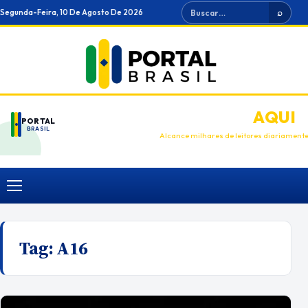
Ir
Buscar
Segunda-Feira, 10 De Agosto De 2026
⌕
para
o
conteúdo
ANUNCIE
AQUI
PORTAL
BRASIL
Alcance milhares de leitores diariament
Menu
Tag:
A16