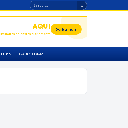
Buscar
⌕
ANUNCIE
AQUI
Saiba mais
 milhares de leitores diariamente
LTURA
TECNOLOGIA